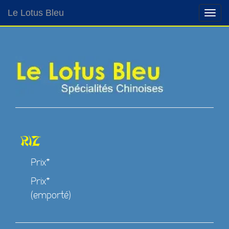
Le Lotus Bleu
Riz
Prix*
Prix*
(emporté)